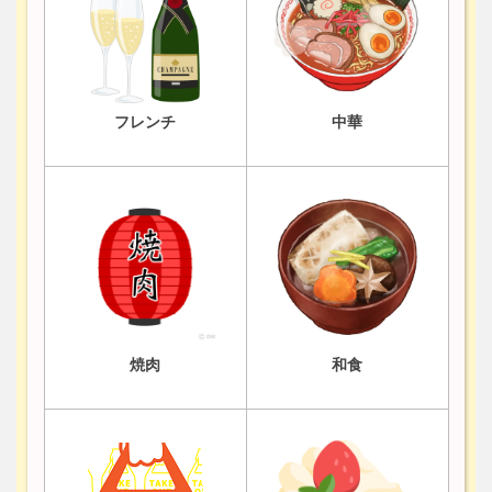
フレンチ
中華
焼肉
和食