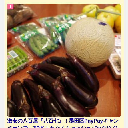
激安の八百屋『八百七』！墨田区PayPayキャン
ペーンで、30％もれなくキャッシュバック(^_^)