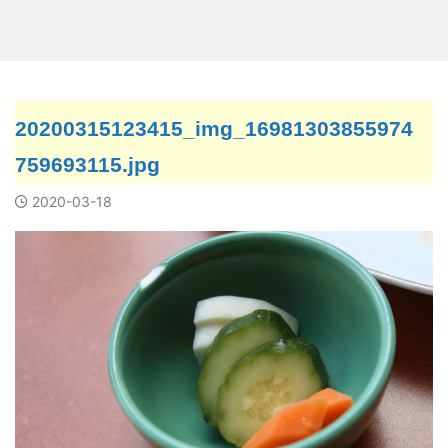
20200315123415_img_16981303855974
759693115.jpg
2020-03-18