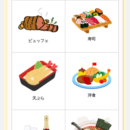
寿司
ビュッフェ
洋食
天ぷら