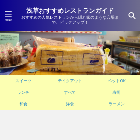
浅草おすすめレストランガイド
おすすめの人気レストランから隠れ家のような穴場ま
で、ピックアップ！
スイーツ
テイクアウト
ペットOK
ランチ
すべて
寿司
和食
洋食
ラーメン