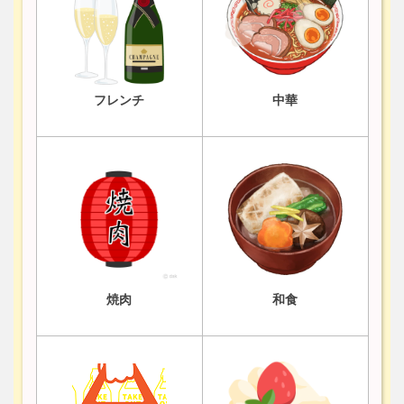
フレンチ
中華
焼肉
和食