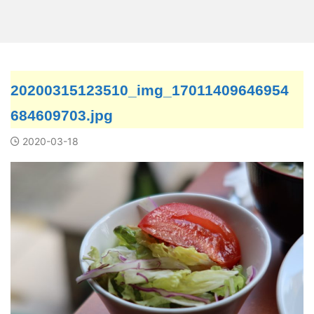
20200315123510_img_17011409646954
684609703.jpg
2020-03-18