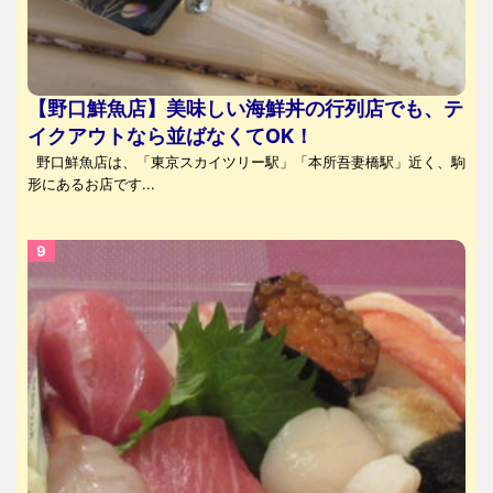
【野口鮮魚店】美味しい海鮮丼の行列店でも、テ
イクアウトなら並ばなくてOK！
野口鮮魚店は、「東京スカイツリー駅」「本所吾妻橋駅」近く、駒
形にあるお店です...