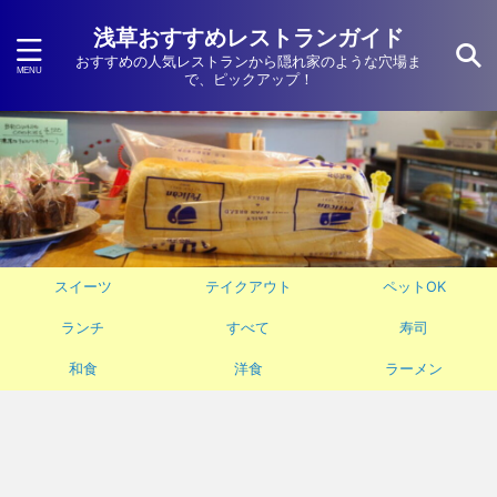
浅草おすすめレストランガイド
おすすめの人気レストランから隠れ家のような穴場ま
で、ピックアップ！
スイーツ
テイクアウト
ペットOK
ランチ
すべて
寿司
和食
洋食
ラーメン