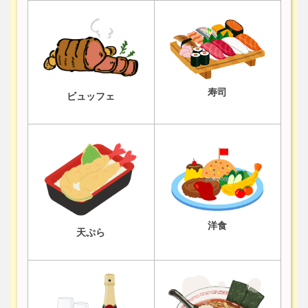
寿司
ビュッフェ
洋食
天ぷら