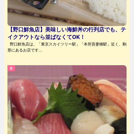
【野口鮮魚店】美味しい海鮮丼の行列店でも、テ
イクアウトなら並ばなくてOK！
野口鮮魚店は、「東京スカイツリー駅」「本所吾妻橋駅」近く、駒
形にあるお店です...