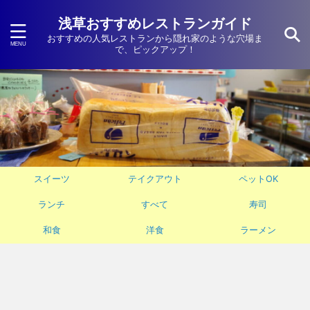
浅草おすすめレストランガイド
おすすめの人気レストランから隠れ家のような穴場ま
で、ピックアップ！
スイーツ
テイクアウト
ペットOK
ランチ
すべて
寿司
和食
洋食
ラーメン