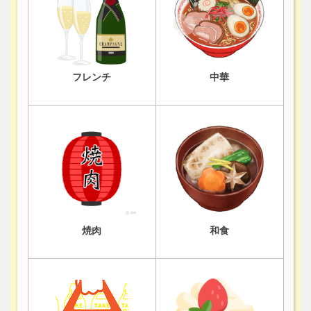
フレンチ
中華
焼肉
和食