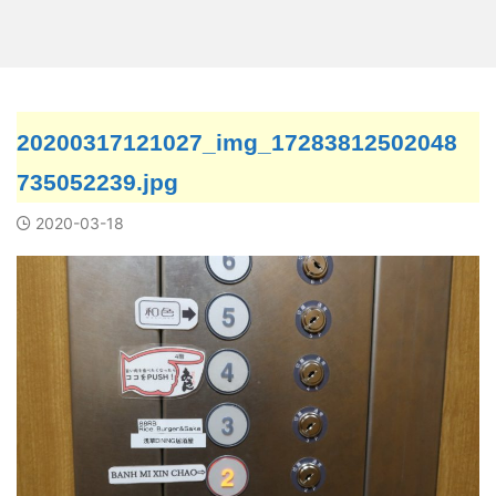
20200317121027_img_17283812502048
735052239.jpg
2020-03-18