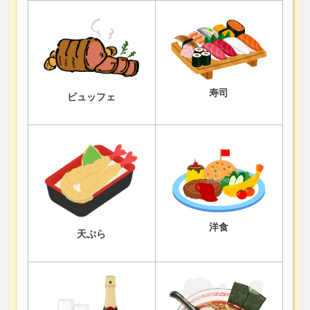
寿司
ビュッフェ
洋食
天ぷら