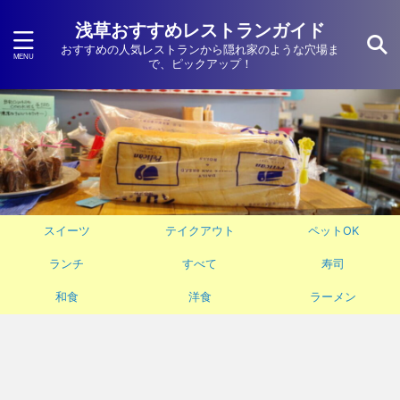
浅草おすすめレストランガイド
おすすめの人気レストランから隠れ家のような穴場ま
で、ピックアップ！
スイーツ
テイクアウト
ペットOK
ランチ
すべて
寿司
和食
洋食
ラーメン