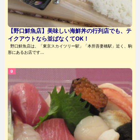
【野口鮮魚店】美味しい海鮮丼の行列店でも、テ
イクアウトなら並ばなくてOK！
野口鮮魚店は、「東京スカイツリー駅」「本所吾妻橋駅」近く、駒
形にあるお店です...