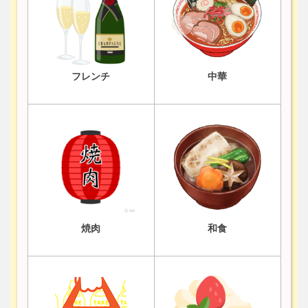
フレンチ
中華
焼肉
和食