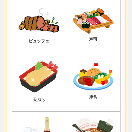
寿司
ビュッフェ
洋食
天ぷら