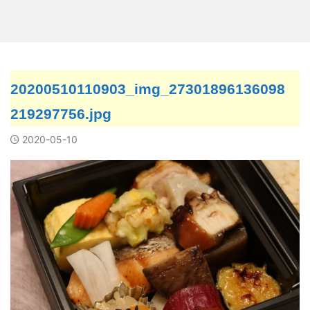
20200510110903_img_27301896136098
219297756.jpg
2020-05-10