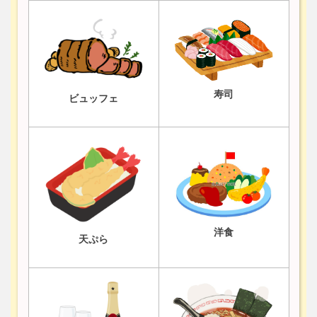
寿司
ビュッフェ
洋食
天ぷら