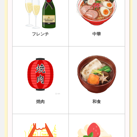
フレンチ
中華
焼肉
和食