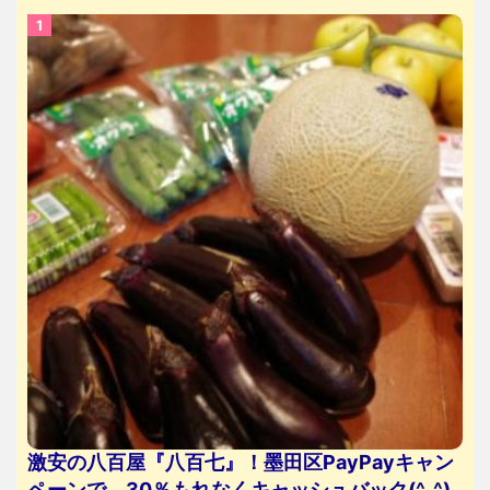
激安の八百屋『八百七』！墨田区PayPayキャン
ペーンで、30％もれなくキャッシュバック(^_^)