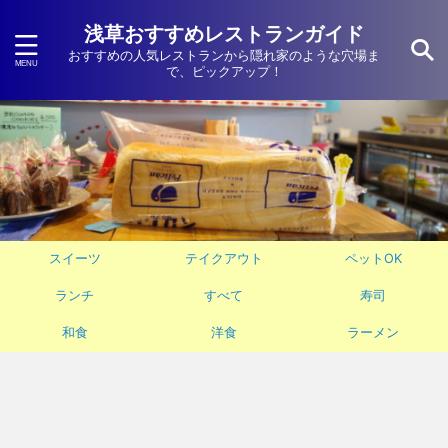
浅草おすすめレストランガイド
おすすめの人気レストランから隠れ家のような穴場ま
で、ピックアップ！
スイーツ
テイクアウト
ペットOK
ランチ
すべて
寿司
和食
洋食
ラーメン