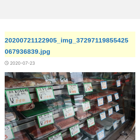
20200721122905_img_37297119855425
067936839.jpg
2020-07-23