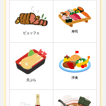
寿司
ビュッフェ
洋食
天ぷら