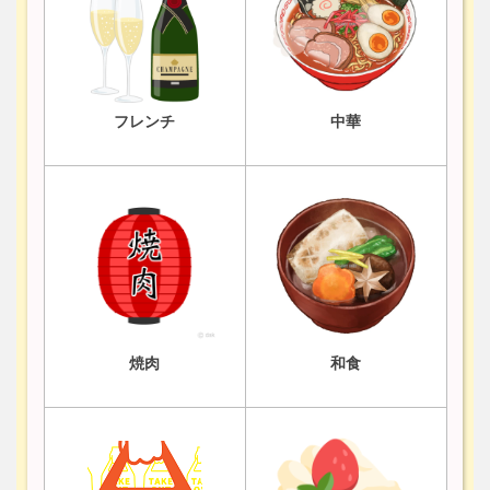
フレンチ
中華
焼肉
和食