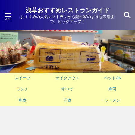
浅草おすすめレストランガイド
おすすめの人気レストランから隠れ家のような穴場ま
で、ピックアップ！
スイーツ
テイクアウト
ペットOK
ランチ
すべて
寿司
和食
洋食
ラーメン