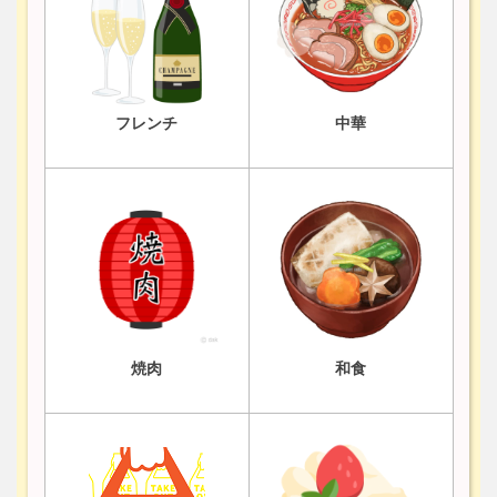
フレンチ
中華
焼肉
和食