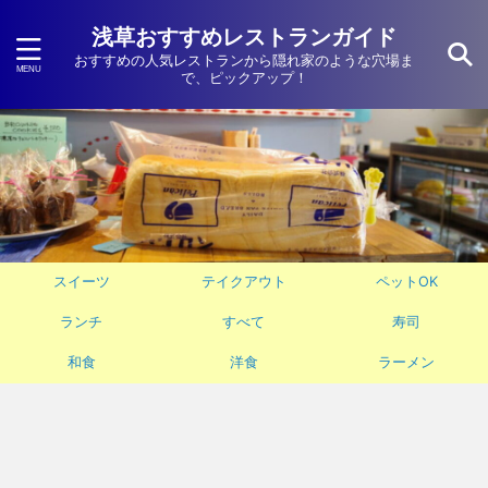
浅草おすすめレストランガイド
おすすめの人気レストランから隠れ家のような穴場ま
で、ピックアップ！
スイーツ
テイクアウト
ペットOK
ランチ
すべて
寿司
和食
洋食
ラーメン