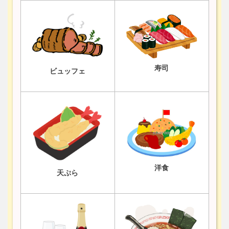
寿司
ビュッフェ
洋食
天ぷら