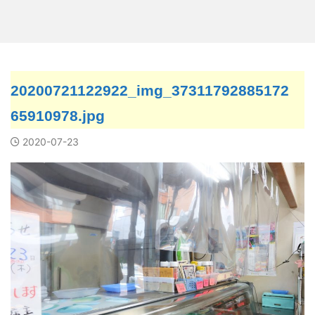
20200721122922_img_37311792885172
65910978.jpg
2020-07-23