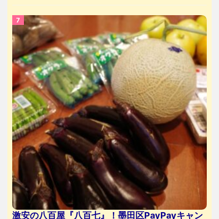
激安の八百屋『八百七』！墨田区PayPayキャン