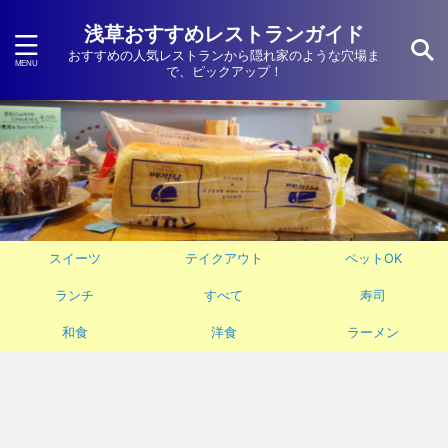
浅草おすすめレストランガイド
おすすめの人気レストランから隠れ家のような穴場ま
で、ピックアップ！
スイーツ
テイクアウト
ペットOK
ランチ
すべて
寿司
和食
洋食
ラーメン