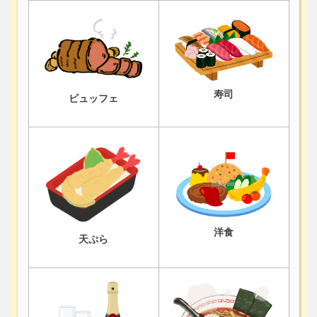
寿司
ビュッフェ
洋食
天ぷら