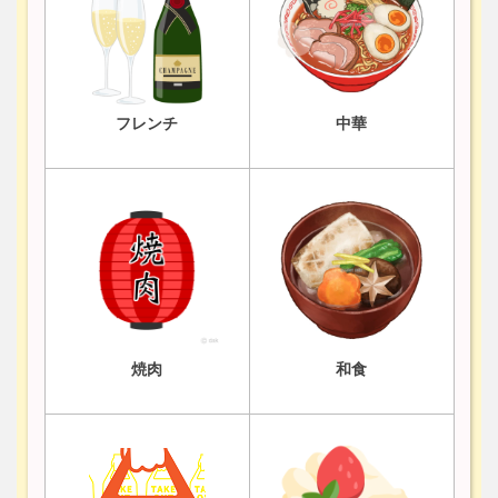
フレンチ
中華
焼肉
和食