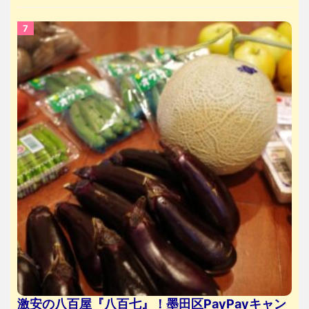
激安の八百屋『八百七』！墨田区PayPayキャン