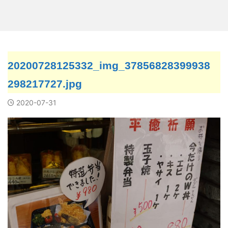
20200728125332_img_37856828399938
298217727.jpg
2020-07-31