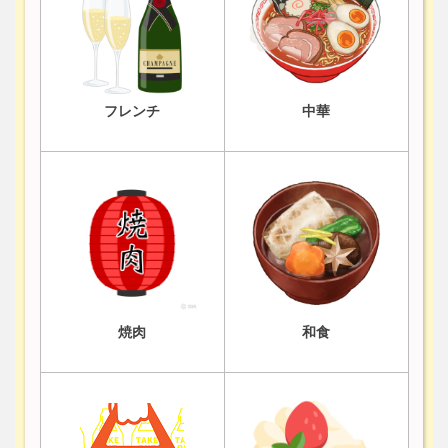
フレンチ
中華
焼肉
和食