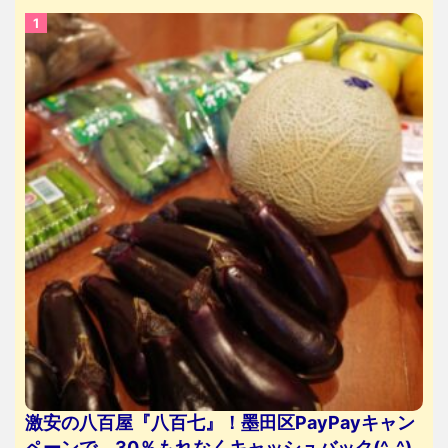
激安の八百屋『八百七』！墨田区PayPayキャン
ペーンで、30％もれなくキャッシュバック(^_^)