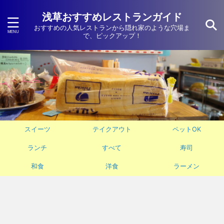
浅草おすすめレストランガイド
おすすめの人気レストランから隠れ家のような穴場ま
で、ピックアップ！
スイーツ
テイクアウト
ペットOK
ランチ
すべて
寿司
和食
洋食
ラーメン