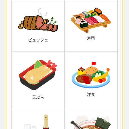
寿司
ビュッフェ
洋食
天ぷら