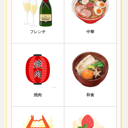
フレンチ
中華
焼肉
和食