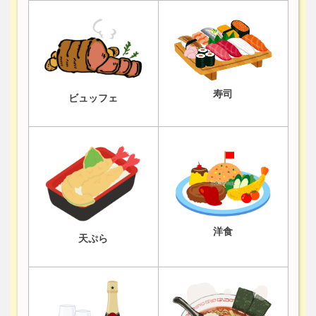
寿司
ビュッフェ
洋食
天ぷら