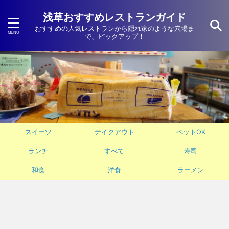
浅草おすすめレストランガイド
おすすめの人気レストランから隠れ家のような穴場ま
で、ピックアップ！
スイーツ
テイクアウト
ペットOK
ランチ
すべて
寿司
和食
洋食
ラーメン