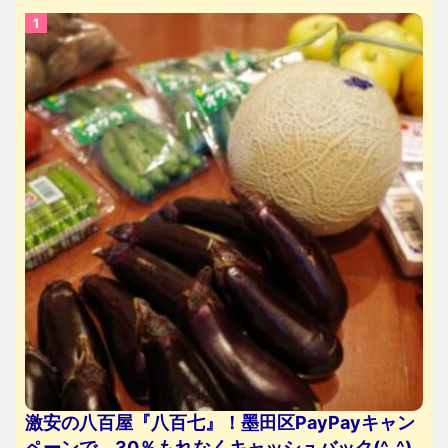
激安の八百屋『八百七』！墨田区PayPayキャン
ペーンで、30％もれなくキャッシュバック(^_^)