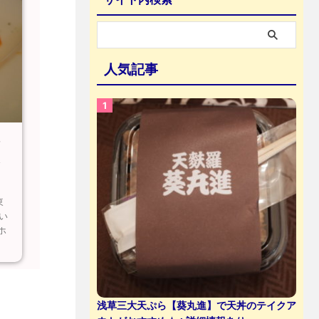
人気記事
シ
ト
東
い
ホ
浅草三大天ぷら【葵丸進】で天丼のテイクア