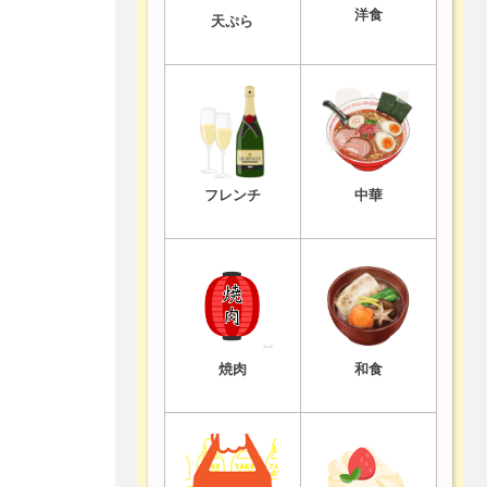
洋食
天ぷら
フレンチ
中華
焼肉
和食