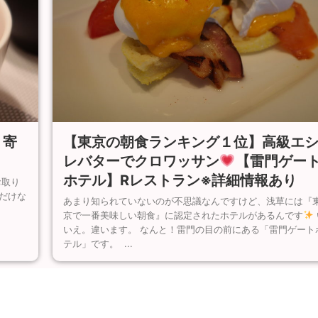
【東京の朝食ランキング１位】高級エ
り寄
レバターでクロワッサン
【雷門ゲー
ホテル】Rレストラン※詳細情報あり
お取り
だけな
あまり知られていないのが不思議なんですけど、浅草には『
京で一番美味しい朝食』に認定されたホテルがあるんです
いえ。違います。 なんと！雷門の目の前にある「雷門ゲート
テル」です。 ...