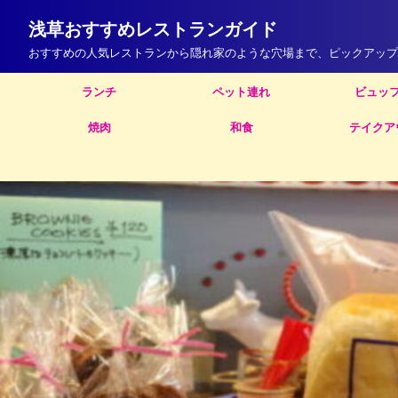
浅草おすすめレストランガイド
おすすめの人気レストランから隠れ家のような穴場まで、ピックアップ
ランチ
ペット連れ
ビュッ
焼肉
和食
テイクア