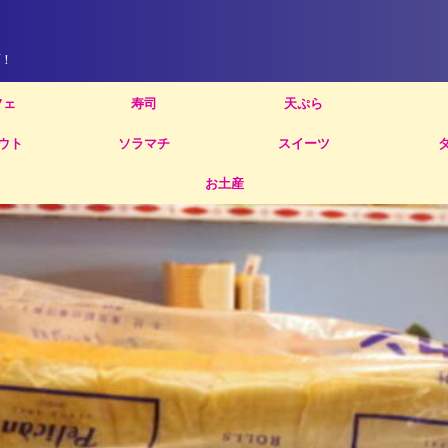
！
フェ
寿司
天ぷら
ウト
ソラマチ
スイーツ
お土産