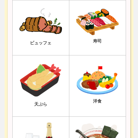
寿司
ビュッフェ
洋食
天ぷら