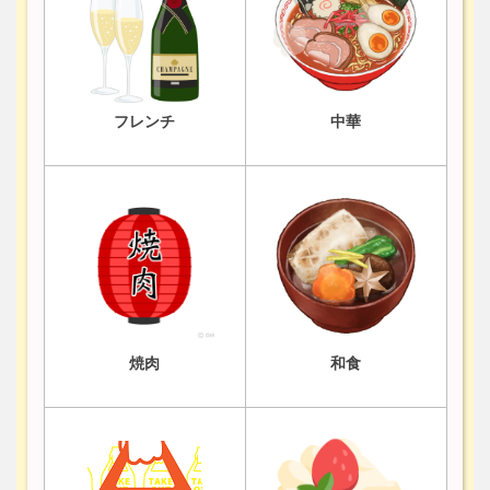
フレンチ
中華
焼肉
和食