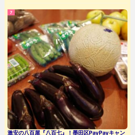
激安の八百屋『八百七』！墨田区PayPayキャン