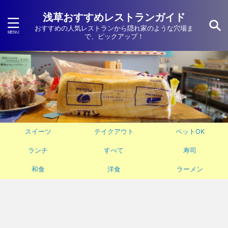
浅草おすすめレストランガイド
おすすめの人気レストランから隠れ家のような穴場ま
で、ピックアップ！
スイーツ
テイクアウト
ペットOK
ランチ
すべて
寿司
和食
洋食
ラーメン