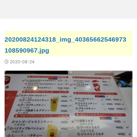
20200824124318_img_40365662546973
108590967.jpg
2020-08-24