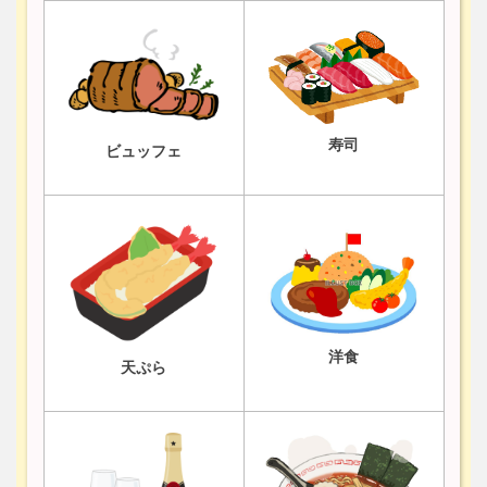
寿司
ビュッフェ
洋食
天ぷら