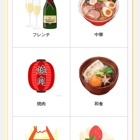
フレンチ
中華
焼肉
和食