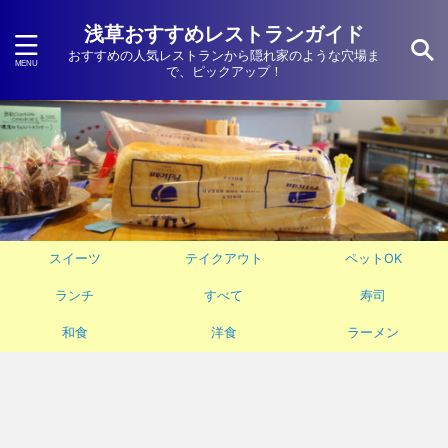
浅草おすすめレストランガイド
おすすめの人気レストランから隠れ家のような穴場ま
で、ピックアップ！
スイーツ
テイクアウト
ペットOK
ランチ
すべて
寿司
和食
洋食
ラーメン