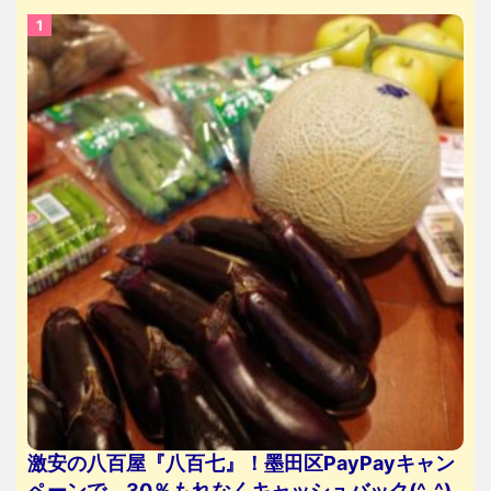
激安の八百屋『八百七』！墨田区PayPayキャン
ペーンで、30％もれなくキャッシュバック(^_^)