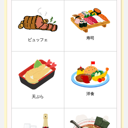
寿司
ビュッフェ
洋食
天ぷら