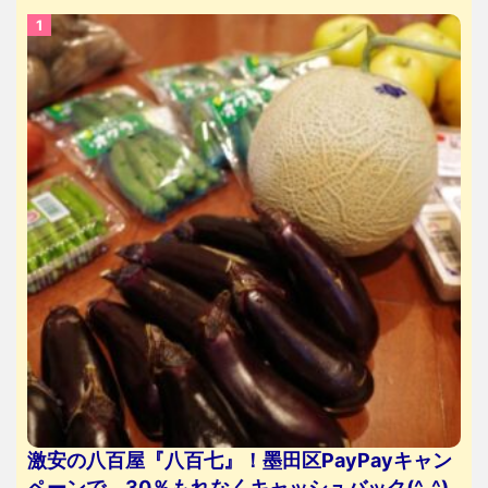
激安の八百屋『八百七』！墨田区PayPayキャン
ペーンで、30％もれなくキャッシュバック(^_^)