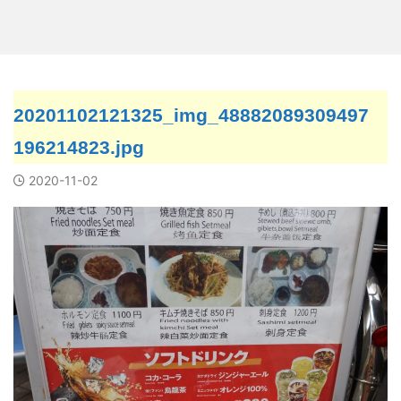
20201102121325_img_48882089309497
196214823.jpg
2020-11-02