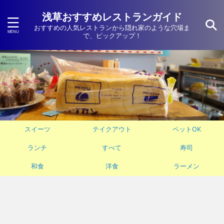
浅草おすすめレストランガイド
おすすめの人気レストランから隠れ家のような穴場ま
で、ピックアップ！
スイーツ
テイクアウト
ペットOK
ランチ
すべて
寿司
和食
洋食
ラーメン