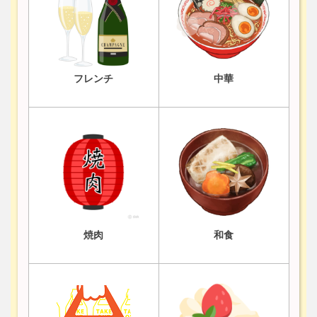
フレンチ
中華
焼肉
和食