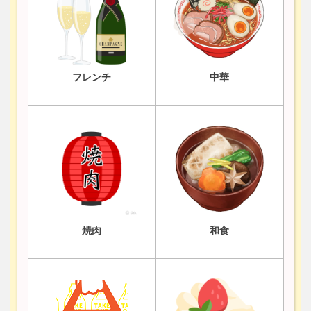
フレンチ
中華
焼肉
和食