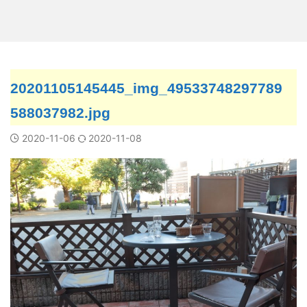
20201105145445_img_49533748297789
588037982.jpg
2020-11-06
2020-11-08