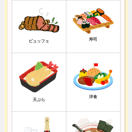
寿司
ビュッフェ
洋食
天ぷら