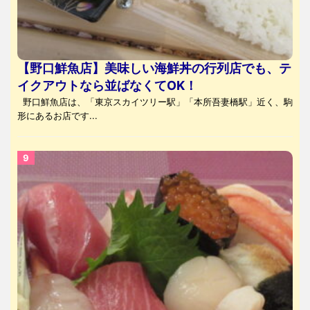
【野口鮮魚店】美味しい海鮮丼の行列店でも、テ
イクアウトなら並ばなくてOK！
野口鮮魚店は、「東京スカイツリー駅」「本所吾妻橋駅」近く、駒
形にあるお店です...