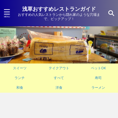
浅草おすすめレストランガイド
おすすめの人気レストランから隠れ家のような穴場ま
で、ピックアップ！
スイーツ
テイクアウト
ペットOK
ランチ
すべて
寿司
和食
洋食
ラーメン