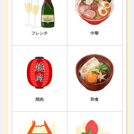
フレンチ
中華
焼肉
和食