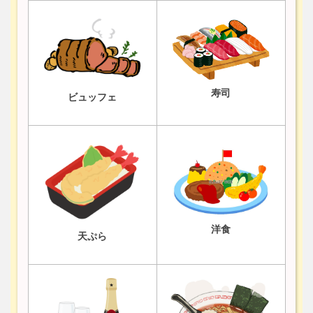
寿司
ビュッフェ
洋食
天ぷら