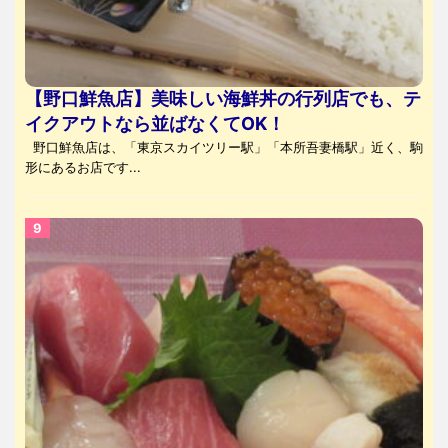
【野口鮮魚店】美味しい海鮮丼の行列店でも、テ
イクアウトなら並ばなくてOK！
野口鮮魚店は、「東京スカイツリー駅」「本所吾妻橋駅」近く、駒
形にあるお店です...