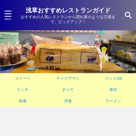
浅草おすすめレストランガイド
おすすめの人気レストランから隠れ家のような穴場ま
で、ピックアップ！
スイーツ
テイクアウト
ペットOK
ランチ
すべて
寿司
和食
洋食
ラーメン