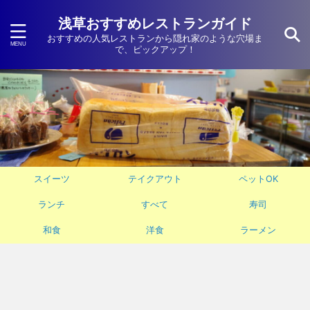
浅草おすすめレストランガイド
おすすめの人気レストランから隠れ家のような穴場ま
で、ピックアップ！
スイーツ
テイクアウト
ペットOK
ランチ
すべて
寿司
和食
洋食
ラーメン