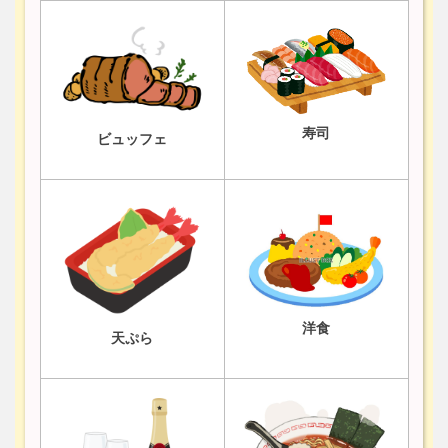
寿司
ビュッフェ
洋食
天ぷら