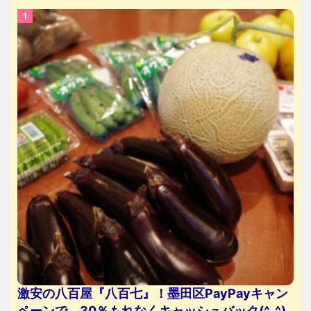
激安の八百屋『八百七』！墨田区PayPayキャン
ペーンで、30％もれなくキャッシュバック(^_^)