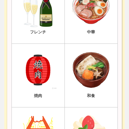
フレンチ
中華
焼肉
和食