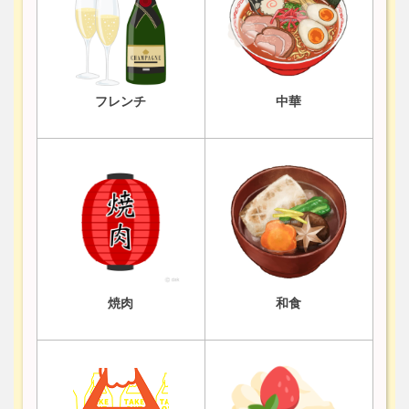
フレンチ
中華
焼肉
和食