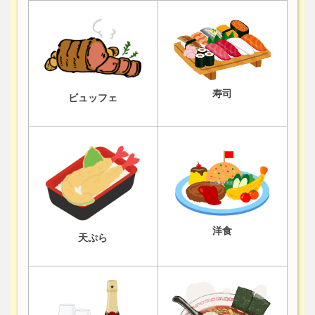
寿司
ビュッフェ
洋食
天ぷら