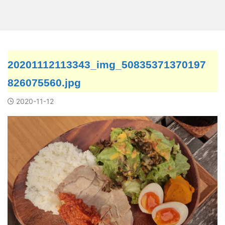
20201112113343_img_50835371370197
826075560.jpg
2020-11-12