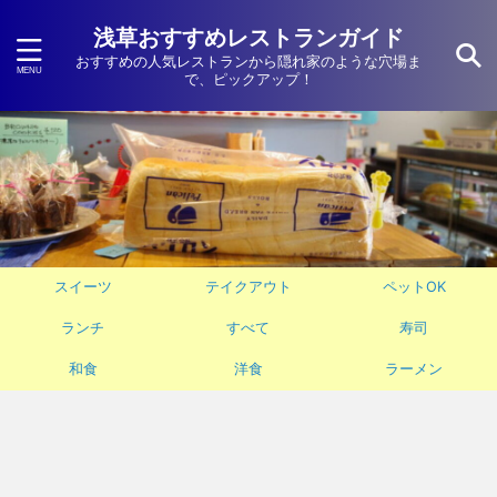
浅草おすすめレストランガイド
おすすめの人気レストランから隠れ家のような穴場ま
で、ピックアップ！
スイーツ
テイクアウト
ペットOK
ランチ
すべて
寿司
和食
洋食
ラーメン