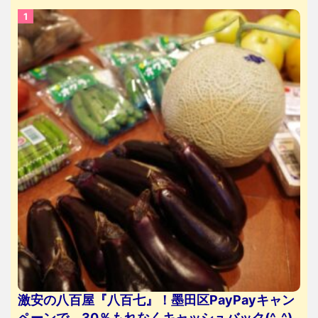
激安の八百屋『八百七』！墨田区PayPayキャン
ペーンで、30％もれなくキャッシュバック(^_^)