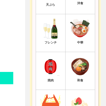
洋食
天ぷら
フレンチ
中華
焼肉
和食