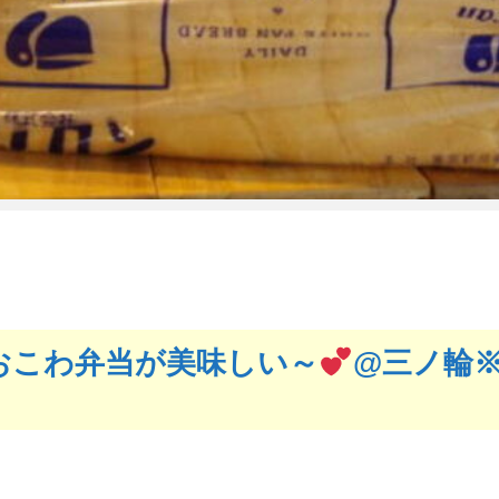
おこわ弁当が美味しい～
@三ノ輪