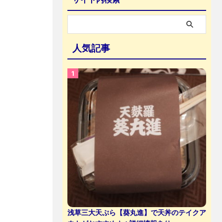
人気記事
浅草三大天ぷら【葵丸進】で天丼のテイクア