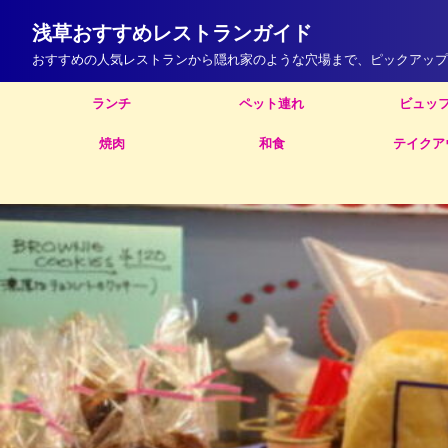
浅草おすすめレストランガイド
おすすめの人気レストランから隠れ家のような穴場まで、ピックアップ
ランチ
ペット連れ
ビュッ
焼肉
和食
テイクア