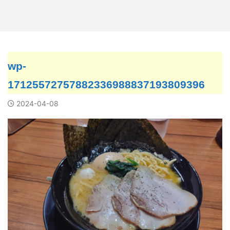
wp-
17125572757882336988837193809396
2024-04-08