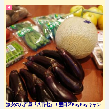
激安の八百屋『八百七』！墨田区PayPayキャン