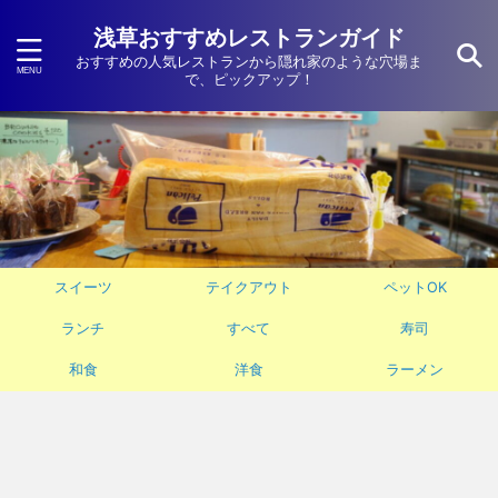
浅草おすすめレストランガイド
おすすめの人気レストランから隠れ家のような穴場ま
で、ピックアップ！
スイーツ
テイクアウト
ペットOK
ランチ
すべて
寿司
和食
洋食
ラーメン