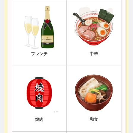
フレンチ
中華
焼肉
和食