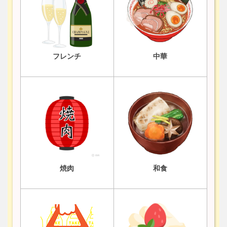
フレンチ
中華
焼肉
和食