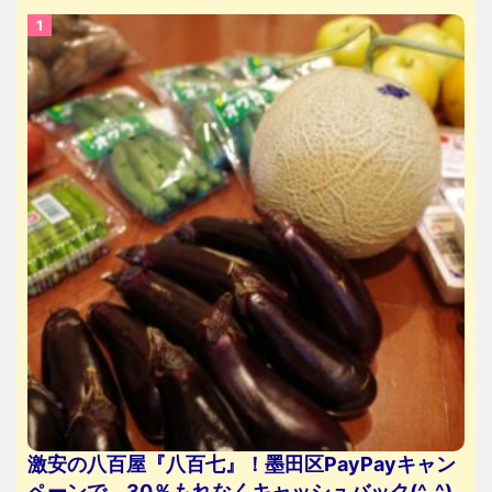
激安の八百屋『八百七』！墨田区PayPayキャン
ペーンで、30％もれなくキャッシュバック(^_^)