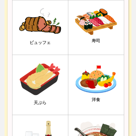
寿司
ビュッフェ
洋食
天ぷら