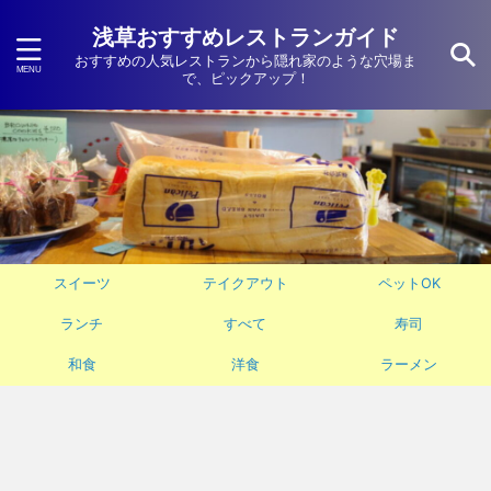
浅草おすすめレストランガイド
おすすめの人気レストランから隠れ家のような穴場ま
で、ピックアップ！
スイーツ
テイクアウト
ペットOK
ランチ
すべて
寿司
和食
洋食
ラーメン