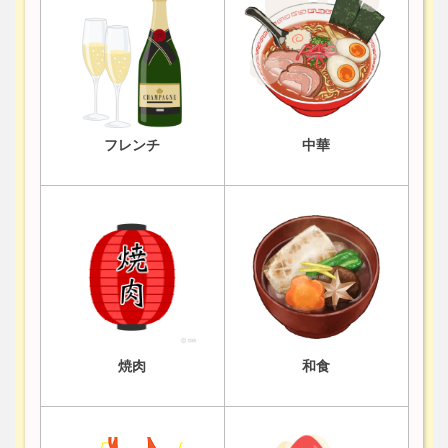
フレンチ
中華
焼肉
和食