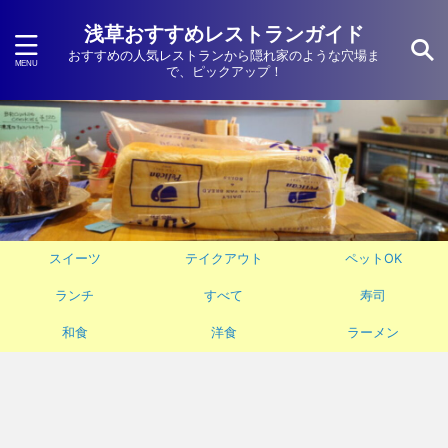
浅草おすすめレストランガイド
おすすめの人気レストランから隠れ家のような穴場ま
で、ピックアップ！
スイーツ
テイクアウト
ペットOK
ランチ
すべて
寿司
和食
洋食
ラーメン