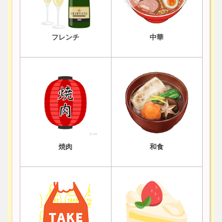
フレンチ
中華
焼肉
和食