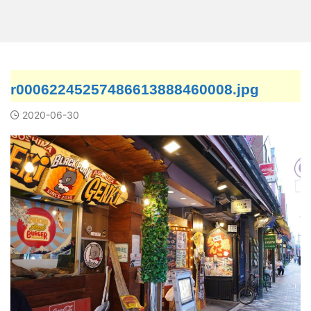
r00062245257486613888460008.jpg
2020-06-30