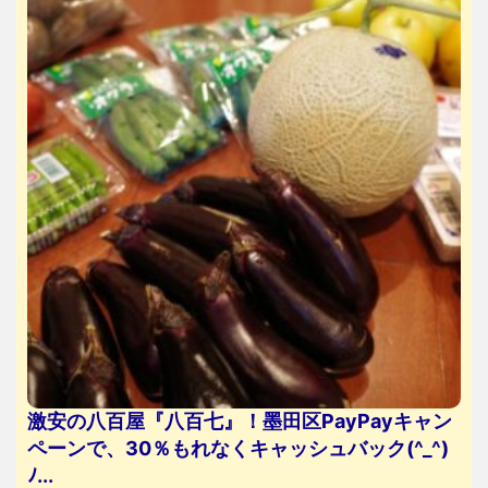
激安の八百屋『八百七』！墨田区PayPayキャン
ペーンで、30％もれなくキャッシュバック(^_^)
ﾉ...