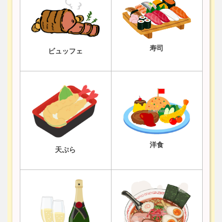
寿司
ビュッフェ
洋食
天ぷら