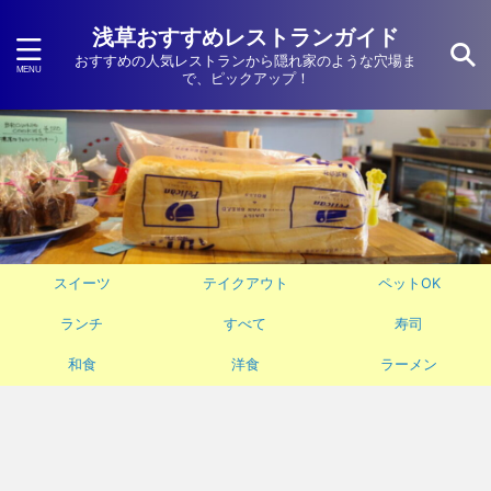
浅草おすすめレストランガイド
おすすめの人気レストランから隠れ家のような穴場ま
で、ピックアップ！
スイーツ
テイクアウト
ペットOK
ランチ
すべて
寿司
和食
洋食
ラーメン