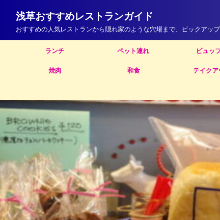
浅草おすすめレストランガイド
おすすめの人気レストランから隠れ家のような穴場まで、ピックアップ
ランチ
ペット連れ
ビュッ
焼肉
和食
テイクア