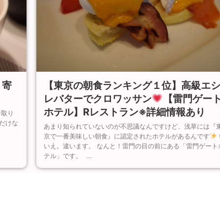
【東京の朝食ランキング１位】高級エ
り寄
レバターでクロワッサン
【雷門ゲー
ホテル】Rレストラン※詳細情報あり
お取り
だけな
あまり知られていないのが不思議なんですけど、浅草には『
京で一番美味しい朝食』に認定されたホテルがあるんです
いえ。違います。 なんと！雷門の目の前にある「雷門ゲート
テル」です。 ...