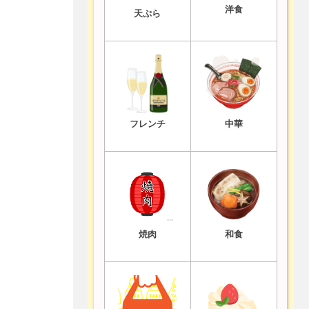
洋食
天ぷら
フレンチ
中華
焼肉
和食