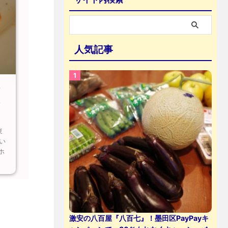
人気記事
シ
ト
東
い
ホ
激安の八百屋『八百七』！墨田区PayPayキ