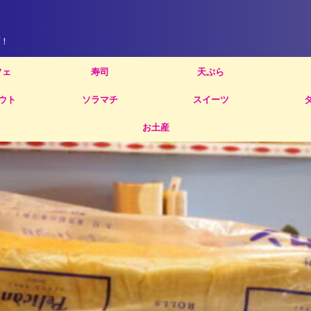
！
フェ
寿司
天ぷら
ウト
ソラマチ
スイーツ
お土産