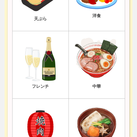
洋食
天ぷら
フレンチ
中華