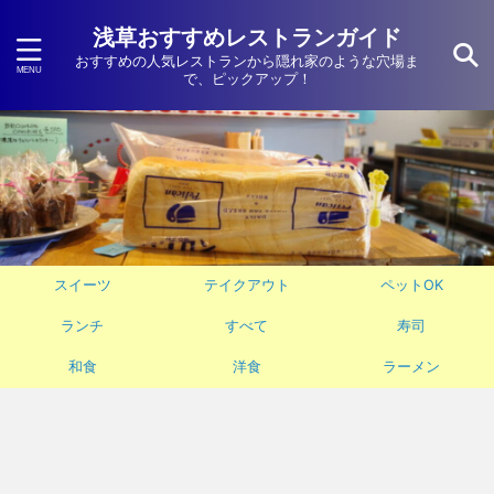
浅草おすすめレストランガイド
おすすめの人気レストランから隠れ家のような穴場ま
で、ピックアップ！
スイーツ
テイクアウト
ペットOK
ランチ
すべて
寿司
和食
洋食
ラーメン