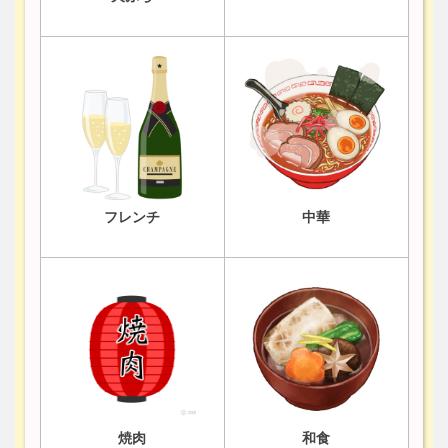
フレンチ
中華
焼肉
和食