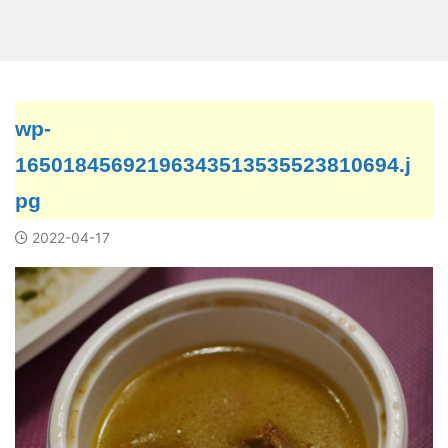
wp-
16501845692196343513535523810694.j
pg
2022-04-17