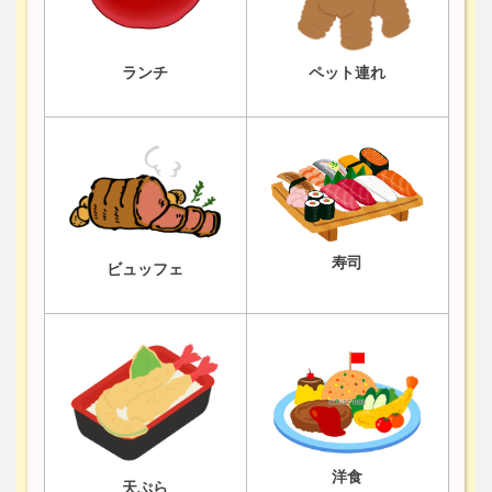
ランチ
ペット連れ
寿司
ビュッフェ
洋食
天ぷら