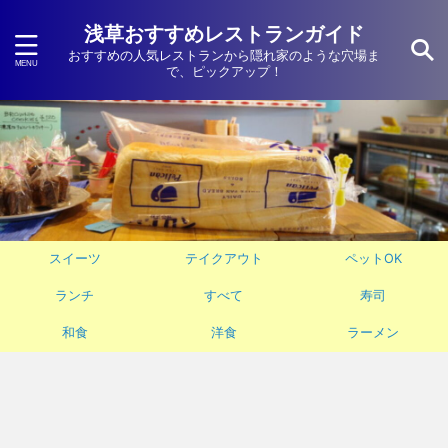
浅草おすすめレストランガイド
おすすめの人気レストランから隠れ家のような穴場ま
で、ピックアップ！
スイーツ
テイクアウト
ペットOK
ランチ
すべて
寿司
和食
洋食
ラーメン