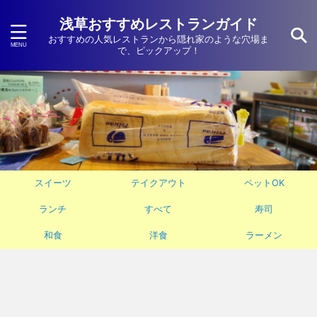
浅草おすすめレストランガイド
おすすめの人気レストランから隠れ家のような穴場ま
で、ピックアップ！
スイーツ
テイクアウト
ペットOK
ランチ
すべて
寿司
和食
洋食
ラーメン