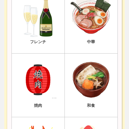
フレンチ
中華
焼肉
和食