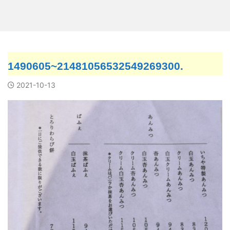
1490605~21481056532549269300.
2021-10-13