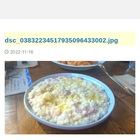
dsc_03832234517935096433002.jpg
2022-11-16