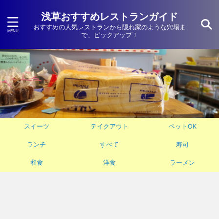
浅草おすすめレストランガイド
おすすめの人気レストランから隠れ家のような穴場ま
で、ピックアップ！
スイーツ
テイクアウト
ペットOK
ランチ
すべて
寿司
和食
洋食
ラーメン