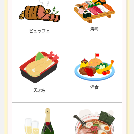
寿司
ビュッフェ
洋食
天ぷら