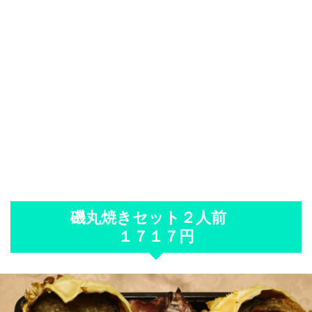
磯丸焼きセット２人前
１７１７円