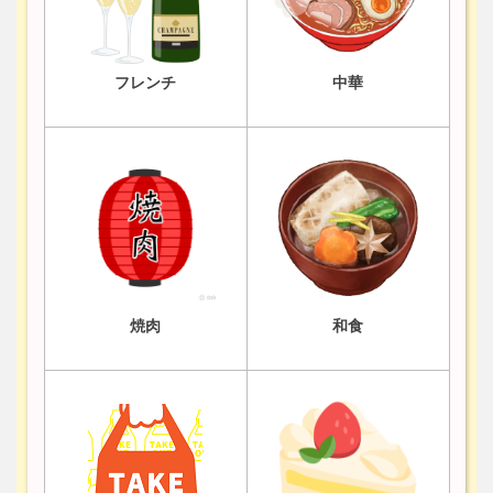
フレンチ
中華
焼肉
和食