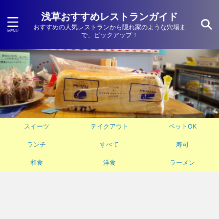
浅草おすすめレストランガイド
おすすめの人気レストランから隠れ家のような穴場ま
で、ピックアップ！
スイーツ
テイクアウト
ペットOK
ランチ
すべて
寿司
和食
洋食
ラーメン