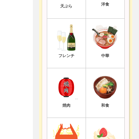
洋食
天ぷら
フレンチ
中華
焼肉
和食