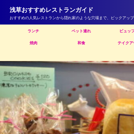
浅草おすすめレストランガイド
おすすめの人気レストランから隠れ家のような穴場まで、ピックアップ
ランチ
ペット連れ
ビュッ
焼肉
和食
テイクア