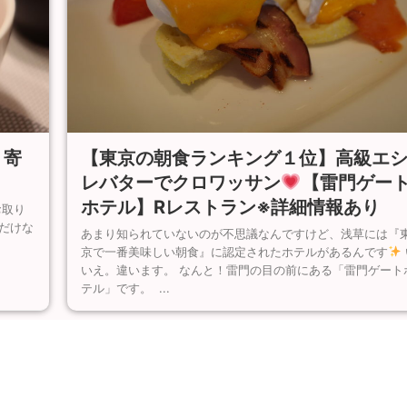
【東京の朝食ランキング１位】高級エ
り寄
レバターでクロワッサン
【雷門ゲー
ホテル】Rレストラン※詳細情報あり
お取り
だけな
あまり知られていないのが不思議なんですけど、浅草には『
京で一番美味しい朝食』に認定されたホテルがあるんです
いえ。違います。 なんと！雷門の目の前にある「雷門ゲート
テル」です。 ...