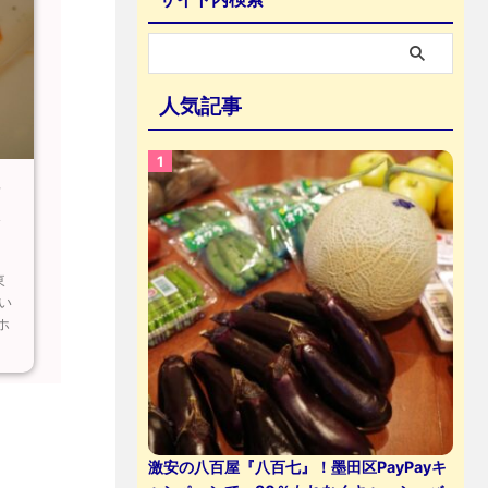
人気記事
シ
ト
東
い
ホ
激安の八百屋『八百七』！墨田区PayPayキ