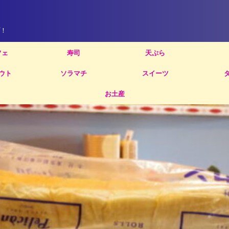
！
フェ
寿司
天ぷら
ウト
ソラマチ
スイーツ
お土産