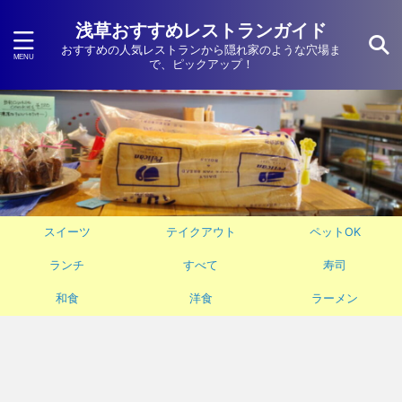
浅草おすすめレストランガイド
おすすめの人気レストランから隠れ家のような穴場ま
で、ピックアップ！
スイーツ
テイクアウト
ペットOK
ランチ
すべて
寿司
和食
洋食
ラーメン