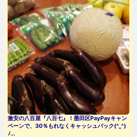
激安の八百屋『八百七』！墨田区PayPayキャン
ペーンで、30％もれなくキャッシュバック(^_^)
ﾉ...