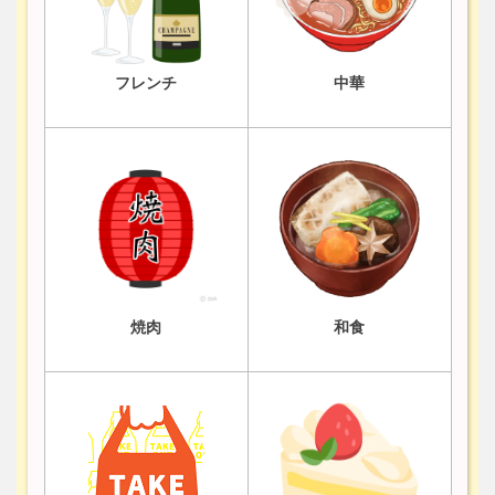
フレンチ
中華
焼肉
和食