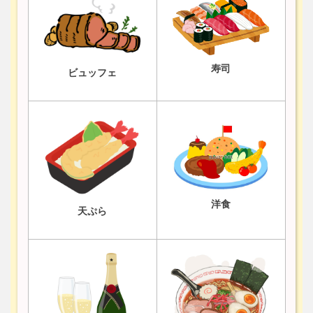
寿司
ビュッフェ
洋食
天ぷら