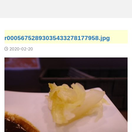
r00056752893035433278177958.jpg
2020-02-20