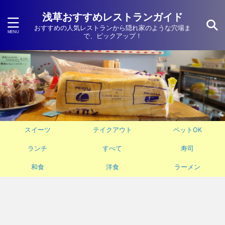
浅草おすすめレストランガイド
おすすめの人気レストランから隠れ家のような穴場ま
で、ピックアップ！
スイーツ
テイクアウト
ペットOK
ランチ
すべて
寿司
和食
洋食
ラーメン