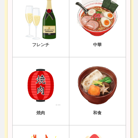
フレンチ
中華
焼肉
和食