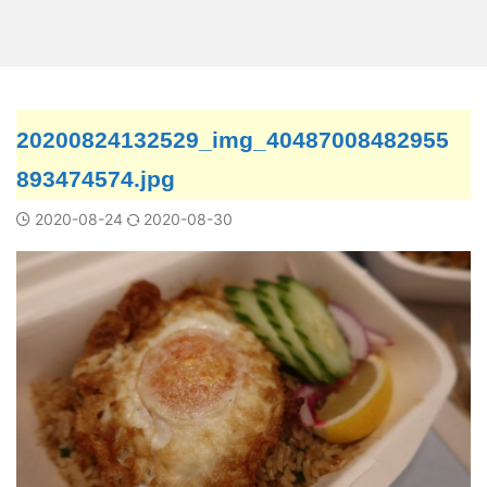
20200824132529_img_40487008482955
893474574.jpg
2020-08-24
2020-08-30