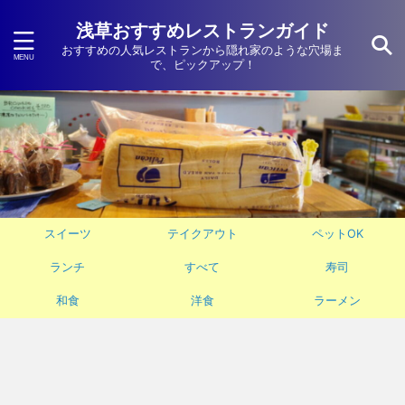
浅草おすすめレストランガイド
おすすめの人気レストランから隠れ家のような穴場ま
で、ピックアップ！
スイーツ
テイクアウト
ペットOK
ランチ
すべて
寿司
和食
洋食
ラーメン