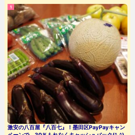
激安の八百屋『八百七』！墨田区PayPayキャン
ペーンで、30％もれなくキャッシュバック(^_^)