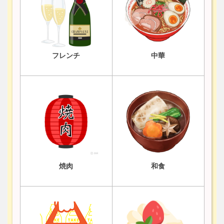
フレンチ
中華
焼肉
和食