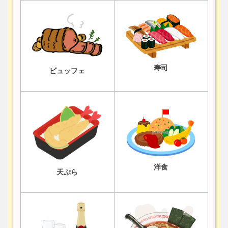
寿司
ビュッフェ
洋食
天ぷら