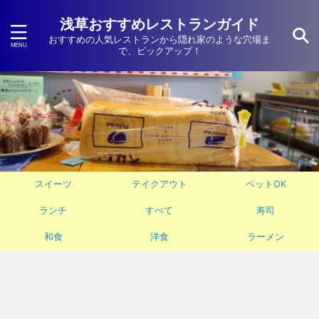
浅草おすすめレストランガイド
おすすめの人気レストランから隠れ家のような穴場ま
で、ピックアップ！
スイーツ
テイクアウト
ペットOK
ランチ
すべて
寿司
和食
洋食
ラーメン