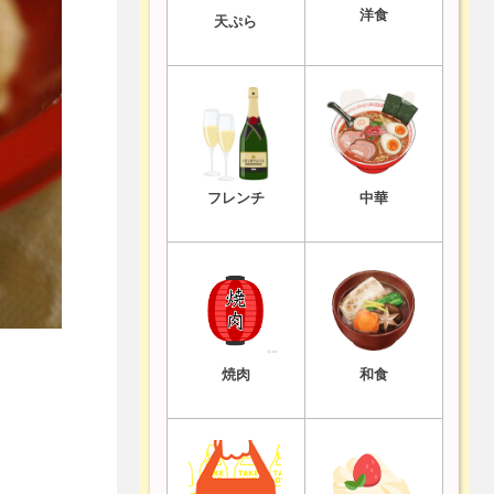
洋食
天ぷら
フレンチ
中華
焼肉
和食