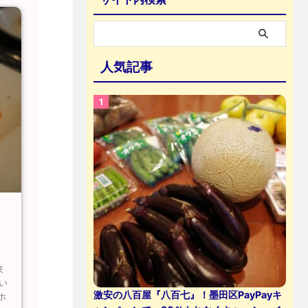
人気記事
シ
ト
東
い
激安の八百屋『八百七』！墨田区PayPayキ
ホ