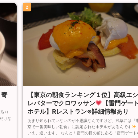
2
【東京の朝食ランキング１位】高級エ
り寄
レバターでクロワッサン
【雷門ゲー
ホテル】Rレストラン※詳細情報あり
お取り
だけな
あまり知られていないのが不思議なんですけど、浅草には『
京で一番美味しい朝食』に認定されたホテルがあるんです
いえ。違います。 なんと！雷門の目の前にある「雷門ゲート