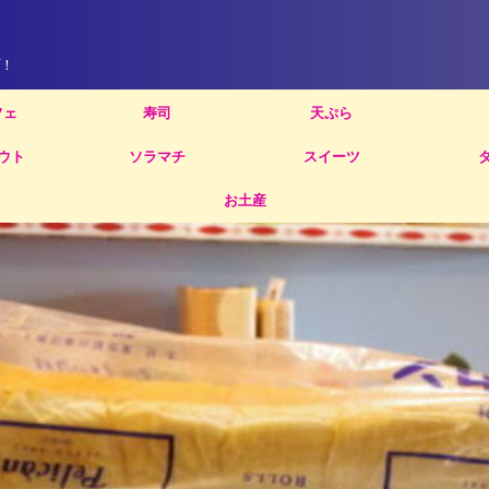
！
フェ
寿司
天ぷら
ウト
ソラマチ
スイーツ
お土産