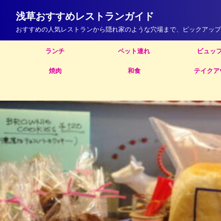
浅草おすすめレストランガイド
おすすめの人気レストランから隠れ家のような穴場まで、ピックアップ
ランチ
ペット連れ
ビュッ
焼肉
和食
テイクア