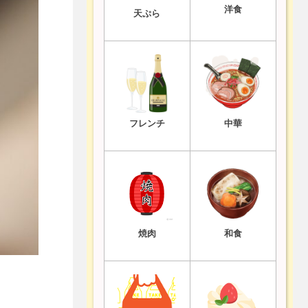
洋食
天ぷら
フレンチ
中華
焼肉
和食