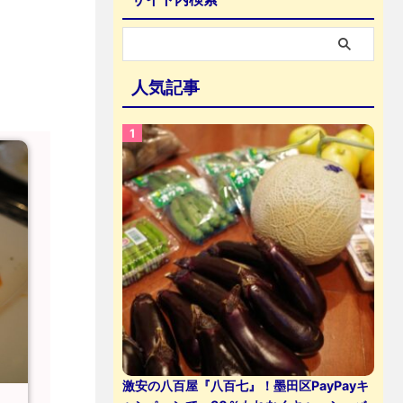
人気記事
激安の八百屋『八百七』！墨田区PayPayキ