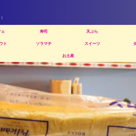
！
フェ
寿司
天ぷら
ウト
ソラマチ
スイーツ
お土産