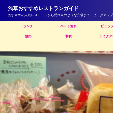
浅草おすすめレストランガイド
おすすめの人気レストランから隠れ家のような穴場まで、ピックアップ
ランチ
ペット連れ
ビュッ
焼肉
和食
テイクア