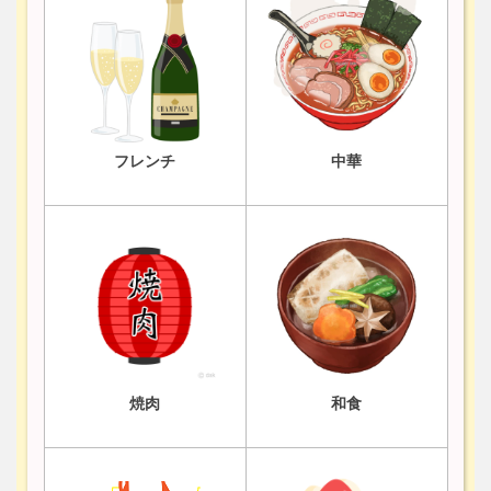
フレンチ
中華
焼肉
和食