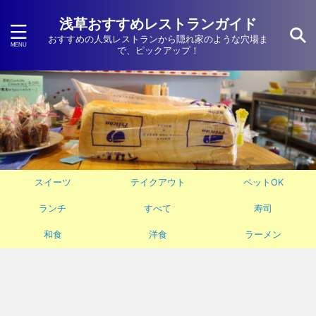
浅草おすすめレストランガイド
おすすめの人気レストランから隠れ家のような穴場ま
で、ピックアップ！
スイーツ
テイクアウト
ペットOK
ランチ
すべて
寿司
和食
洋食
ラーメン