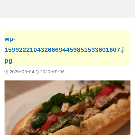
wp-
15992221043266694459851533601607.j
pg
2020-09-04
2020-09-05