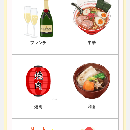
フレンチ
中華
焼肉
和食