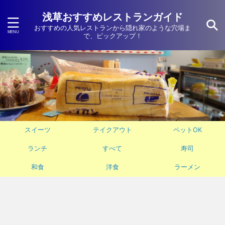
浅草おすすめレストランガイド
おすすめの人気レストランから隠れ家のような穴場ま
で、ピックアップ！
スイーツ
テイクアウト
ペットOK
ランチ
すべて
寿司
和食
洋食
ラーメン