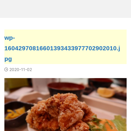
wp-
16042970816601393433977702902010.j
pg
2020-11-02