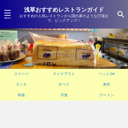
浅草おすすめレストランガイド
おすすめの人気レストランから隠れ家のような穴場ま
で、ピックアップ！
スイーツ
テイクアウト
ペットOK
ランチ
すべて
寿司
和食
洋食
ラーメン