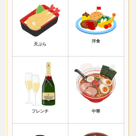
洋食
天ぷら
フレンチ
中華