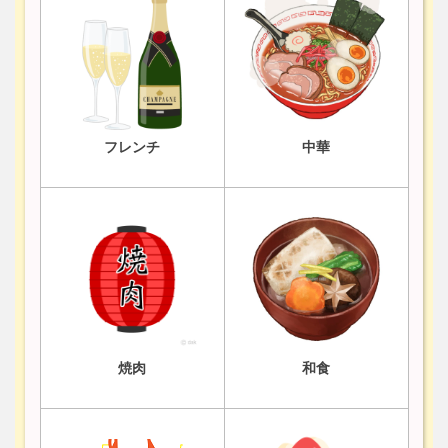
フレンチ
中華
焼肉
和食