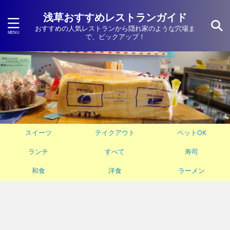
浅草おすすめレストランガイド
おすすめの人気レストランから隠れ家のような穴場ま
で、ピックアップ！
スイーツ
テイクアウト
ペットOK
ランチ
すべて
寿司
和食
洋食
ラーメン