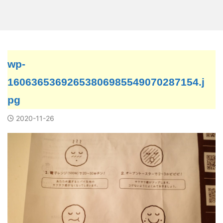
wp-
16063653692653806985549070287154.j
pg
2020-11-26