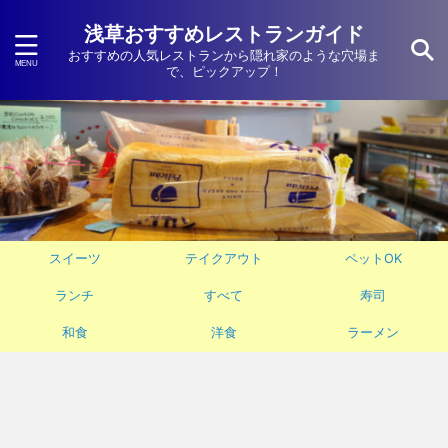
浅草おすすめレストランガイド
おすすめの人気レストランから隠れ家のような穴場ま
で、ピックアップ！
スイーツ
テイクアウト
ペットOK
ランチ
すべて
寿司
和食
洋食
ラーメン