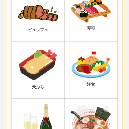
寿司
ビュッフェ
洋食
天ぷら