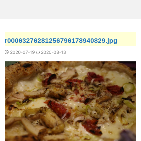
r00063276281256796178940829.jpg
2020-07-19
2020-08-13