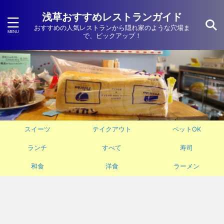
浅草おすすめレストランガイド
おすすめの人気レストランから隠れ家のような穴場ま
で、ピックアップ！
スイーツ
テイクアウト
ペットOK
ランチ
すべて
寿司
和食
洋食
ラーメン