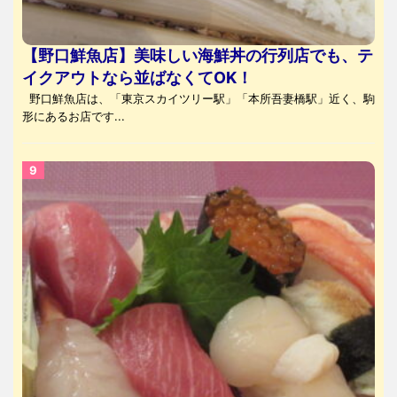
【野口鮮魚店】美味しい海鮮丼の行列店でも、テ
イクアウトなら並ばなくてOK！
野口鮮魚店は、「東京スカイツリー駅」「本所吾妻橋駅」近く、駒
形にあるお店です...