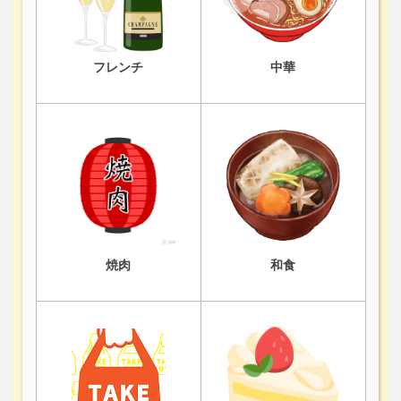
フレンチ
中華
焼肉
和食