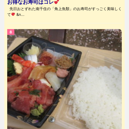
お得なお寿司はコレ
先日おとずれた南千住の「角上魚類」のお寿司がすっごく美味しく
て
&n...