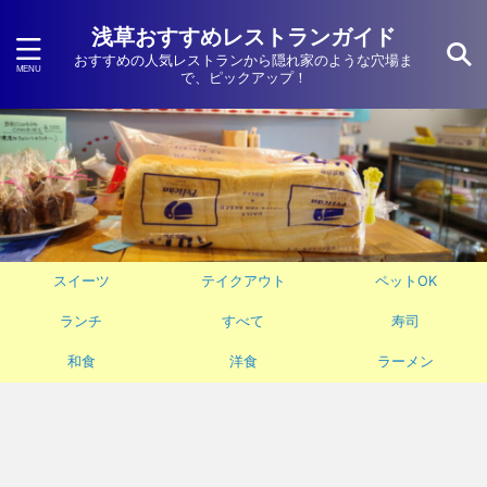
浅草おすすめレストランガイド
おすすめの人気レストランから隠れ家のような穴場ま
で、ピックアップ！
スイーツ
テイクアウト
ペットOK
ランチ
すべて
寿司
和食
洋食
ラーメン