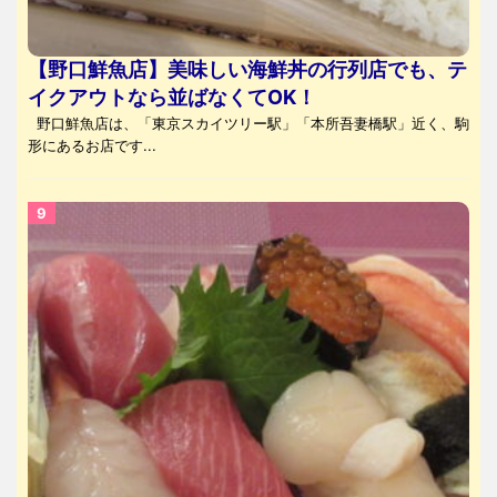
【野口鮮魚店】美味しい海鮮丼の行列店でも、テ
イクアウトなら並ばなくてOK！
野口鮮魚店は、「東京スカイツリー駅」「本所吾妻橋駅」近く、駒
形にあるお店です...