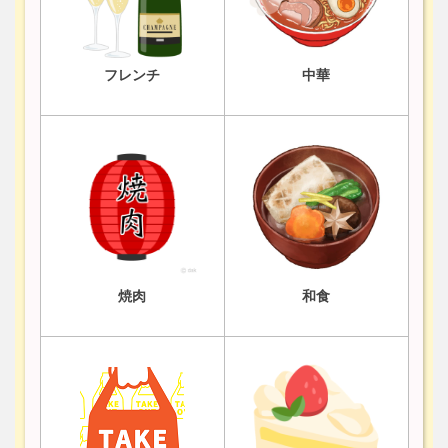
フレンチ
中華
焼肉
和食