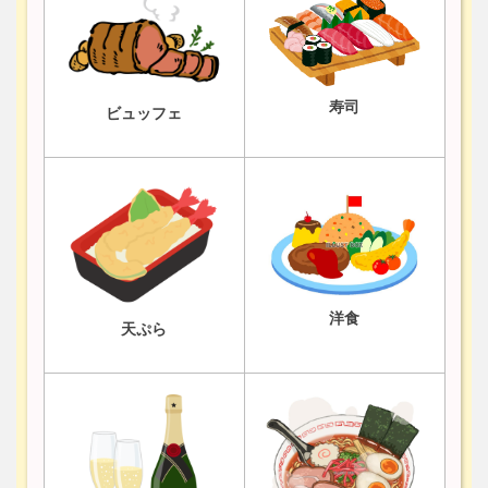
寿司
ビュッフェ
洋食
天ぷら