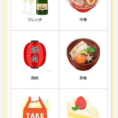
フレンチ
中華
焼肉
和食