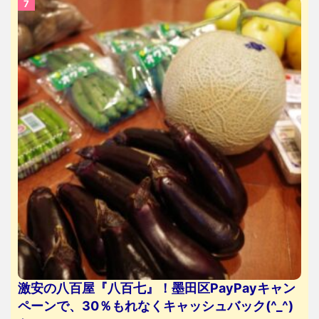
激安の八百屋『八百七』！墨田区PayPayキャン
ペーンで、30％もれなくキャッシュバック(^_^)