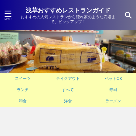
浅草おすすめレストランガイド
おすすめの人気レストランから隠れ家のような穴場ま
で、ピックアップ！
スイーツ
テイクアウト
ペットOK
ランチ
すべて
寿司
和食
洋食
ラーメン