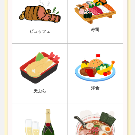
寿司
ビュッフェ
洋食
天ぷら