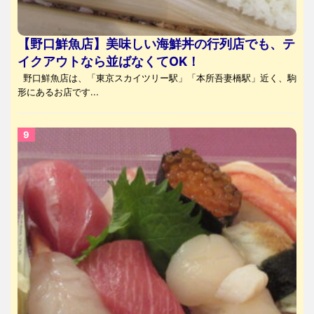
【野口鮮魚店】美味しい海鮮丼の行列店でも、テ
イクアウトなら並ばなくてOK！
野口鮮魚店は、「東京スカイツリー駅」「本所吾妻橋駅」近く、駒
形にあるお店です...