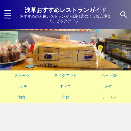
浅草おすすめレストランガイド
おすすめの人気レストランから隠れ家のような穴場ま
で、ピックアップ！
スイーツ
テイクアウト
ペットOK
ランチ
すべて
寿司
和食
洋食
ラーメン