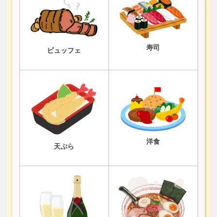
寿司
ビュッフェ
洋食
天ぷら