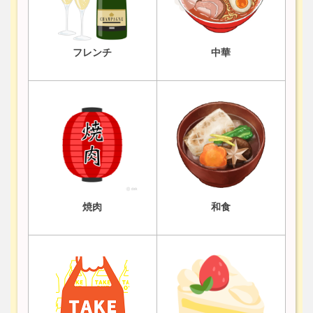
フレンチ
中華
焼肉
和食