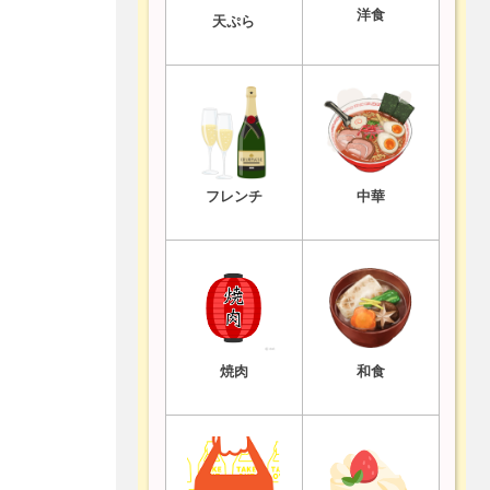
洋食
天ぷら
フレンチ
中華
焼肉
和食