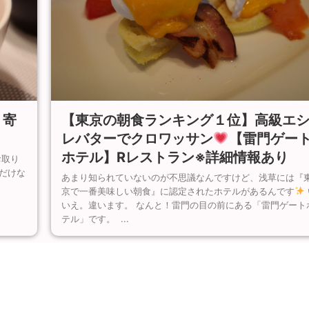
【東京の朝食ランキング１位】高級エ
り寄
レバターでクロワッサン
【雷門ゲー
ホテル】Rレストラン※詳細情報あり
お取り
だけな
あまり知られていないのが不思議なんですけど、浅草には『
京で一番美味しい朝食』に認定されたホテルがあるんです
いえ。違います。 なんと！雷門の目の前にある「雷門ゲート
テル」です。 ...