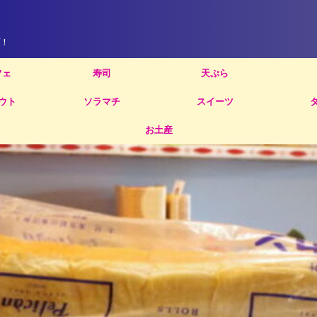
！
フェ
寿司
天ぷら
ウト
ソラマチ
スイーツ
お土産