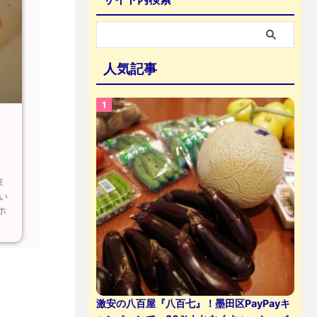
人気記事
シ
ト
東
い
ホ
激安の八百屋『八百七』！墨田区PayPayキ