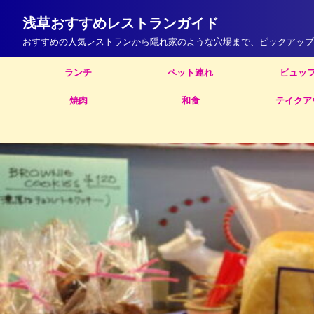
浅草おすすめレストランガイド
おすすめの人気レストランから隠れ家のような穴場まで、ピックアップ
ランチ
ペット連れ
ビュッ
焼肉
和食
テイクア