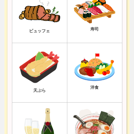
寿司
ビュッフェ
洋食
天ぷら