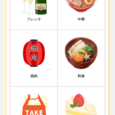
フレンチ
中華
焼肉
和食