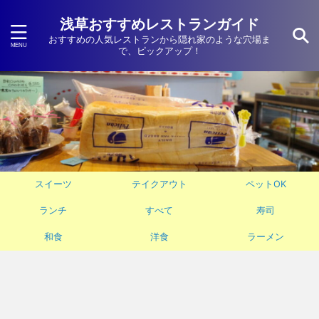
浅草おすすめレストランガイド
おすすめの人気レストランから隠れ家のような穴場ま
で、ピックアップ！
スイーツ
テイクアウト
ペットOK
ランチ
すべて
寿司
和食
洋食
ラーメン