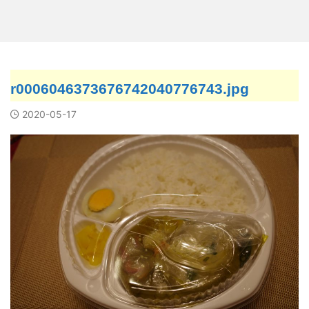
r0006046373676742040776743.jpg
2020-05-17