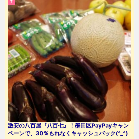
激安の八百屋『八百七』！墨田区PayPayキャン
ペーンで、30％もれなくキャッシュバック(^_^)