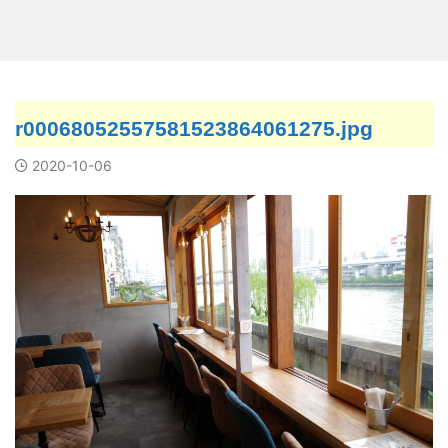
r00068052557581523864061275.jpg
2020-10-06