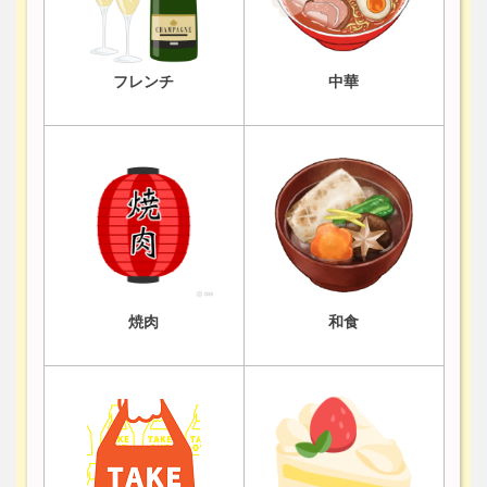
フレンチ
中華
焼肉
和食