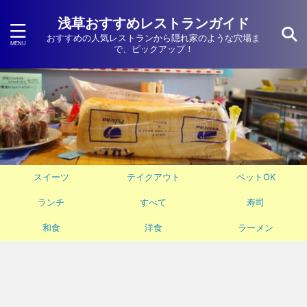
浅草おすすめレストランガイド
おすすめの人気レストランから隠れ家のような穴場ま
で、ピックアップ！
スイーツ
テイクアウト
ペットOK
ランチ
すべて
寿司
和食
洋食
ラーメン