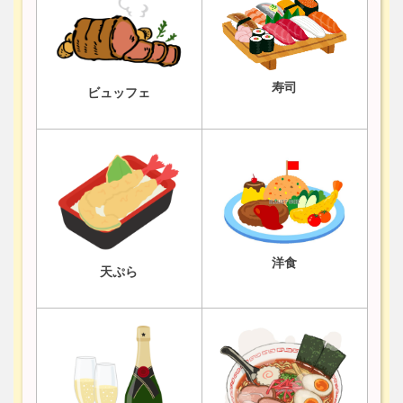
寿司
ビュッフェ
洋食
天ぷら