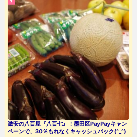
激安の八百屋『八百七』！墨田区PayPayキャン
ペーンで、30％もれなくキャッシュバック(^_^)