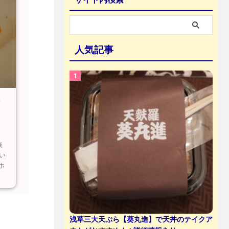
人気記事
シ
ト
東
い
ホ
浅草三大天ぷら【葵丸進】で天丼のテイクア