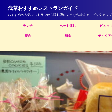
浅草おすすめレストランガイド
おすすめの人気レストランから隠れ家のような穴場まで、ピックアップ
ランチ
ペット連れ
ビュッ
焼肉
和食
テイクア