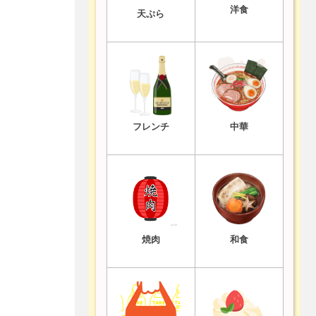
洋食
天ぷら
フレンチ
中華
焼肉
和食