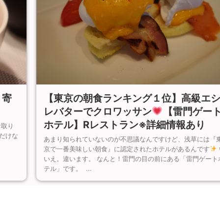
【東京の朝食ランキング１位】高級エ
り寄
レバターでクロワッサン
【雷門ゲー
ホテル】Rレストラン※詳細情報あり
お取り
だけな
あまり知られていないのが不思議なんですけど、浅草には『
京で一番美味しい朝食』に認定されたホテルがあるんです
いえ。違います。 なんと！雷門の目の前にある「雷門ゲート
テル」です。 ...