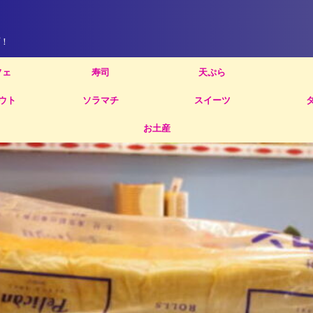
！
フェ
寿司
天ぷら
ウト
ソラマチ
スイーツ
お土産